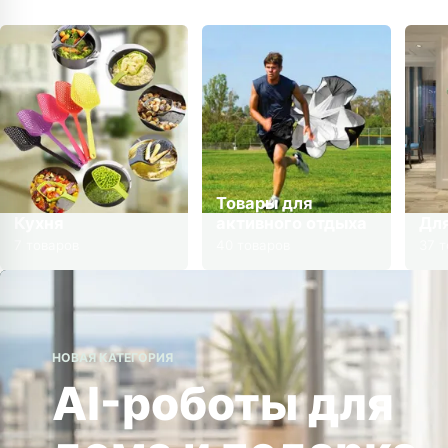
Товары для
Кухня
активного отдыха
Дл
7 товаров
40 товаров
37 т
НОВАЯ КАТЕГОРИЯ
AI-роботы для