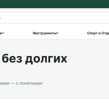
и
Инструменты
Спорт и Отд
без долгих
хники — с понятными