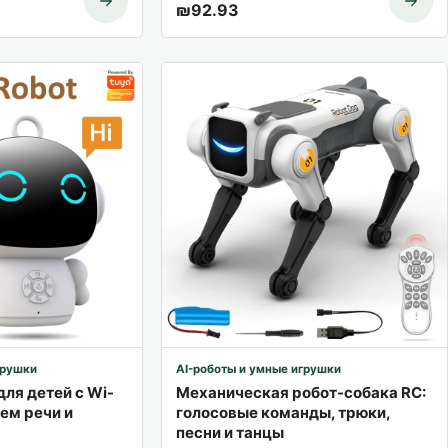
₪
92.93
грушки
AI-роботы и умные игрушки
для детей с Wi-
Механическая робот-собака RC:
ием речи и
голосовые команды, трюки,
песни и танцы