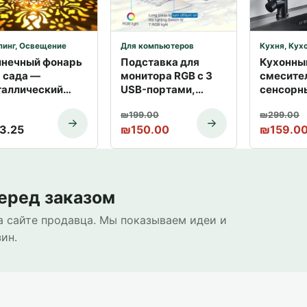
пинг
,
Освещение
,
Освещение
,
Электроника и гаджеты
Для компьютеров
Кухня
,
Кухонны
лнечный фонарь
Подставка для
Кухонны
 сада —
монитора RGB с 3
смесите
таллический
USB-портами,
сенсорн
двесной
органайзер для ПК
включен
Первоначальная цена составляла
Текущая цена: ₪150.00.
Первона
Текущая
₪
199.00
₪
299.00
тильник с
и ноутбуков
чёрный |
3.25
₪
150.00
₪
159.0
екцией | Купить
доставк
зраиле
еред заказом
на сайте продавца. Мы показываем идеи и
ин.