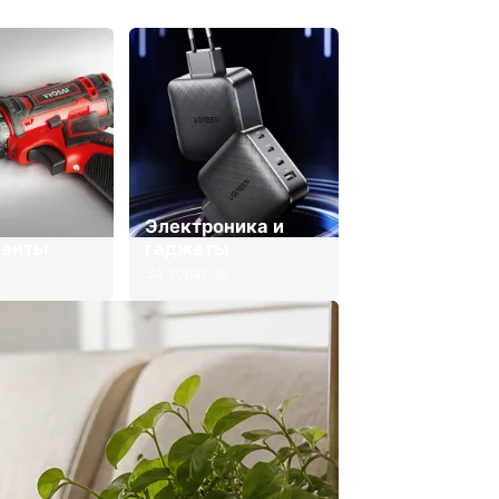
Электроника и
менты
гаджеты
34 товаров