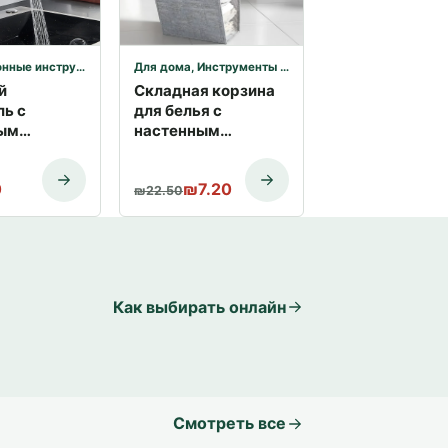
е инструменты и приборы
Для дома
,
Инструменты для лайфхаков
,
Товары для
й
Складная корзина
ль с
для белья с
ым
настенным
ием,
креплением |
 ₪199.00.
чальная цена составляла ₪299.00.
 цена: ₪159.00.
 Купить с
Купить с доставкой
Первоначальная цена составляла ₪22
Текущая цена: ₪7.20.
0
₪
7.20
ой
₪
22.50
Как выбирать онлайн
Смотреть все