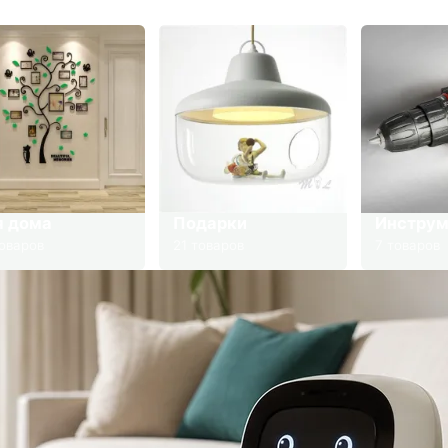
я дома
Подарки
Инстру
оваров
21 товаров
7 товаров