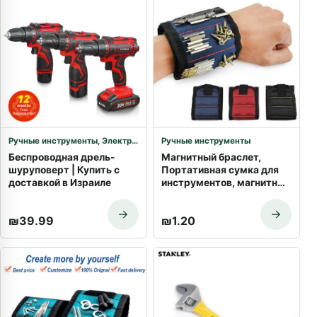
Ручные инструменты
,
Электроинструменты
Ручные инструменты
Беспроводная дрель-
Магнитный браслет,
шуруповерт | Купить с
Портативная сумка для
доставкой в Израиле
инструментов, магнитный
ремень для инструментов
электрика, винты, гвозди,
₪
39.99
₪
1.20
сверла, браслет для
ремонта инструментов