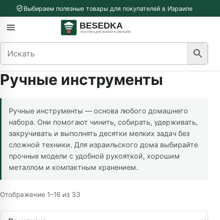
Перейти к содержимому
Выбираем полезные товары для покупателей в Израиле
меню
Открыть меню
Ручные инструменты
Ручные инструменты — основа любого домашнего
набора. Они помогают чинить, собирать, удерживать,
закручивать и выполнять десятки мелких задач без
сложной техники. Для израильского дома выбирайте
прочные модели с удобной рукояткой, хорошим
металлом и компактным хранением.
Сортировка: самые недавние
Отображение 1–16 из 33