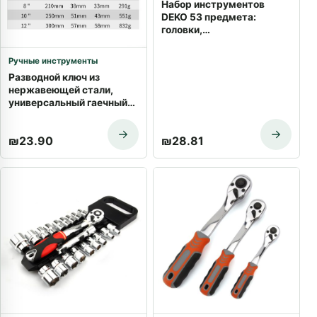
Набор инструментов
DEKO 53 предмета:
головки,
динамометрический
ключ, кейс | Купить с
Ручные инструменты
доставкой в Хайфе
Разводной ключ из
нержавеющей стали,
универсальный гаечный
ключ, мини-ключ для
гаека, ручной инструмент
₪
23.90
₪
28.81