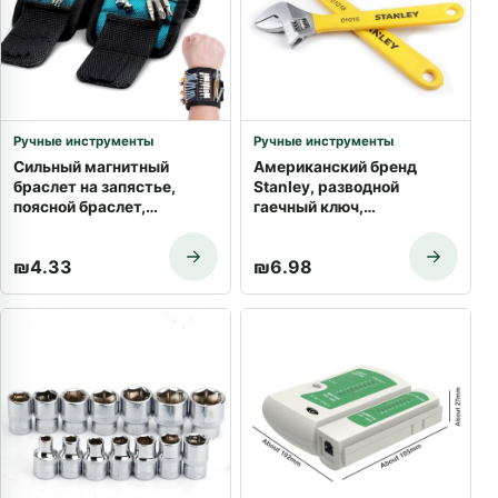
Ручные инструменты
Ручные инструменты
Сильный магнитный
Американский бренд
браслет на запястье,
Stanley, разводной
поясной браслет,
гаечный ключ,
электрик, плотник, винт,
универсальный мини-
гвоздь, держатель для
ключ с большой головкой,
₪
4.33
₪
6.98
инструментов для
ключ с регулируемой
ремонта автомобиля,
головкой, инструмент для
органайзер, набор
ремонта автомобильный
инструментов
ключ