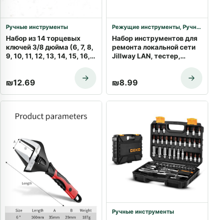
Ручные инструменты
Режущие инструменты
,
Ручные инструменты
Набор из 14 торцевых
Набор инструментов для
ключей 3/8 дюйма (6, 7, 8,
ремонта локальной сети
9, 10, 11, 12, 13, 14, 15, 16,
Jillway LAN, тестер,
17, 18, 19 мм),
обжимные клещи RJ45
шестигранные головки,
CAT5, портативный
₪
12.69
₪
8.99
адаптер для бит,
кабельный тестер,
инструменты для
устройство
ремонта автомобиля
идентификации проводов,
инструмент для
обслуживания линии
Ручные инструменты