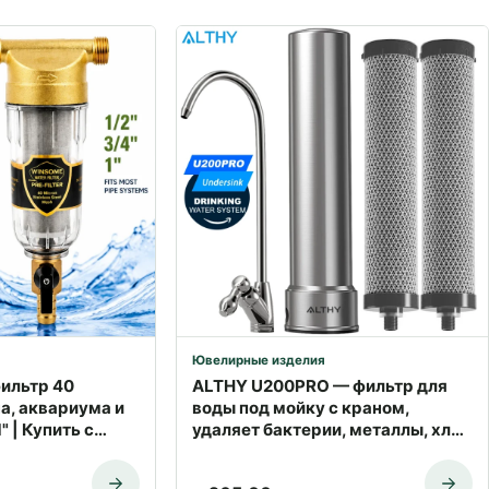
Ювелирные изделия
ильтр 40
ALTHY U200PRO — фильтр для
а, аквариума и
воды под мойку с краном,
" | Купить с
удаляет бактерии, металлы, хлор
| Доставка по Израилю