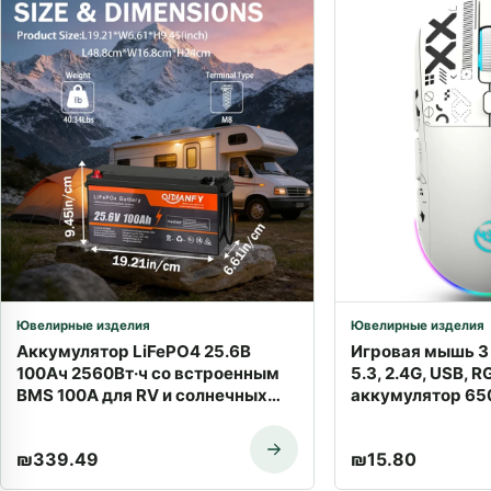
Ювелирные изделия
Ювелирные изделия
Аккумулятор LiFePO4 25.6В
Игровая мышь 3 в
100Ач 2560Вт·ч со встроенным
5.3, 2.4G, USB, 
BMS 100А для RV и солнечных
аккумулятор 650
систем | Доставка по Израилю
доставкой
₪
339.49
₪
15.80