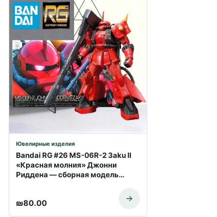
Ювелирные изделия
Bandai RG #26 MS-06R-2 Зaku II
«Красная молния» Джонни
Риддена — сборная модель
Gundam | Купить с доставкой
₪
80.00