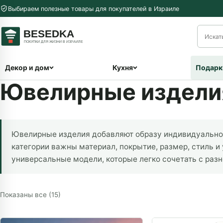
Перейти к содержимому
Выбираем полезные товары для покупателей в Израиле
меню
Декор и дом
Кухня
Подарк
Ювелирные издели
Ювелирные изделия добавляют образу индивидуальнос
категории важны материал, покрытие, размер, стиль и
универсальные модели, которые легко сочетать с раз
Сортировка: самые недавние
Показаны все (15)