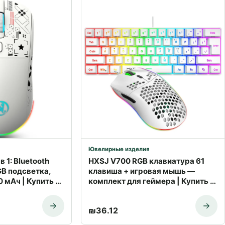
Ювелирные изделия
 1: Bluetooth
HXSJ V700 RGB клавиатура 61
RGB подсветка,
клавиша + игровая мышь —
 мАч | Купить с
комплект для геймера | Купить с
доставкой
₪
36.12