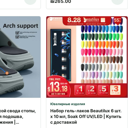
₪
265.00
Ювелирные изделия
ой свода стопы,
Набор гель-лаков Beautilux 6 шт.
 подошва,
x 10 мл, Soak Off UV/LED | Купить
жения |
с доставкой
раилю