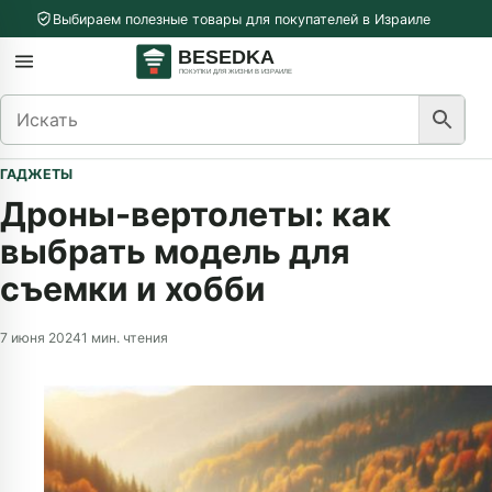
Перейти к содержимому
Выбираем полезные товары для покупателей в Израиле
меню
Открыть меню
ГАДЖЕТЫ
Дроны-вертолеты: как
выбрать модель для
съемки и хобби
7 июня 2024
1 мин. чтения