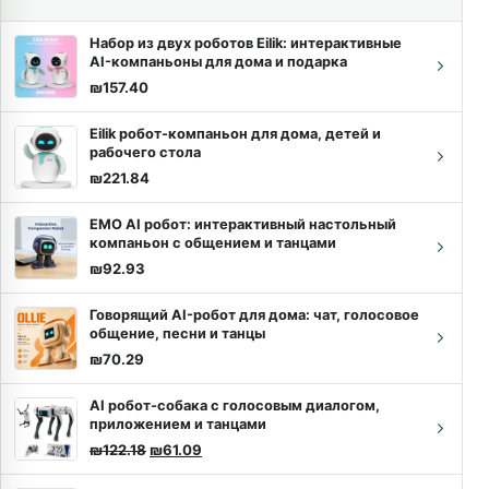
Набор из двух роботов Eilik: интерактивные
AI-компаньоны для дома и подарка
₪
157.40
Eilik робот-компаньон для дома, детей и
рабочего стола
₪
221.84
EMO AI робот: интерактивный настольный
компаньон с общением и танцами
₪
92.93
Говорящий AI-робот для дома: чат, голосовое
общение, песни и танцы
₪
70.29
AI робот-собака с голосовым диалогом,
приложением и танцами
Первоначальная цена составляла ₪122.18.
Текущая цена: ₪61.09.
₪
122.18
₪
61.09