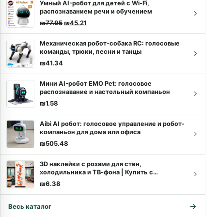
Умный AI-робот для детей с Wi-Fi,
распознаванием речи и обучением
Первоначальная цена составляла ₪77.95.
Текущая цена: ₪45.21.
₪
77.95
₪
45.21
Механическая робот-собака RC: голосовые
команды, трюки, песни и танцы
₪
41.34
Мини AI-робот EMO Pet: голосовое
распознавание и настольный компаньон
₪
1.58
Aibi AI робот: голосовое управление и робот-
компаньон для дома или офиса
₪
505.48
3D наклейки с розами для стен,
холодильника и ТВ-фона | Купить с
доставкой
₪
6.38
Весь каталог