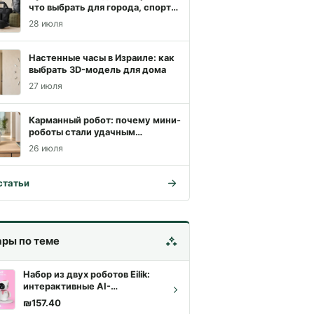
что выбрать для города, спорта
и похода
28 июля
Настенные часы в Израиле: как
выбрать 3D-модель для дома
27 июля
Карманный робот: почему мини-
роботы стали удачным
подарком
26 июля
статьи
ары по теме
Набор из двух роботов Eilik:
интерактивные AI-
компаньоны для дома и
₪
157.40
подарка