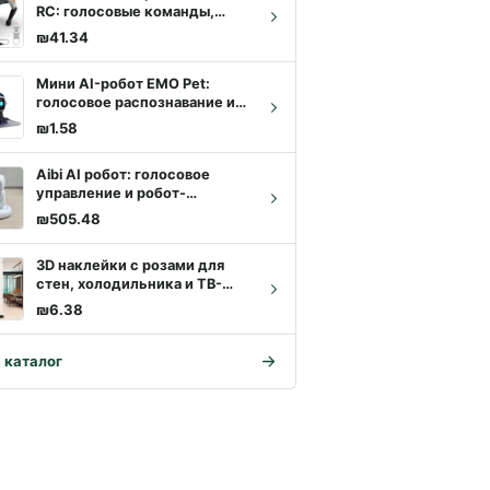
RC: голосовые команды,
трюки, песни и танцы
₪
41.34
Мини AI-робот EMO Pet:
голосовое распознавание и
настольный компаньон
₪
1.58
Aibi AI робот: голосовое
управление и робот-
компаньон для дома или
₪
505.48
офиса
3D наклейки с розами для
стен, холодильника и ТВ-
фона | Купить с доставкой
₪
6.38
 каталог