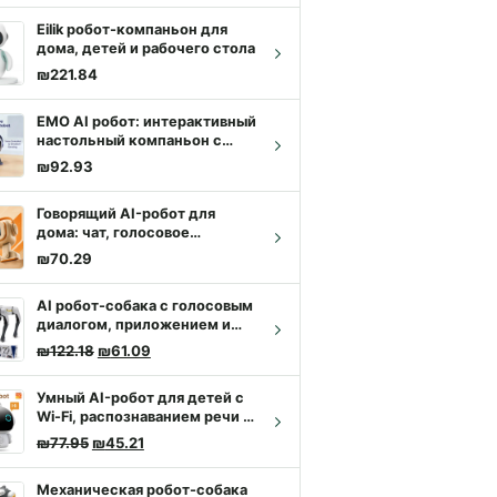
Eilik робот-компаньон для
дома, детей и рабочего стола
₪
221.84
EMO AI робот: интерактивный
настольный компаньон с
общением и танцами
₪
92.93
Говорящий AI-робот для
дома: чат, голосовое
общение, песни и танцы
₪
70.29
AI робот-собака с голосовым
диалогом, приложением и
танцами
Первоначальная цена составляла ₪122.18.
Текущая цена: ₪61.09.
₪
122.18
₪
61.09
Умный AI-робот для детей с
Wi-Fi, распознаванием речи и
обучением
Первоначальная цена составляла ₪77.95.
Текущая цена: ₪45.21.
₪
77.95
₪
45.21
Механическая робот-собака