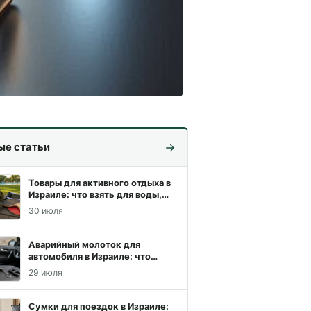
ые статьи
Товары для активного отдыха в
Израиле: что взять для воды,
похода и игр
30 июля
Аварийный молоток для
автомобиля в Израиле: что
выбрать для спокойной поездки
29 июля
Сумки для поездок в Израиле: