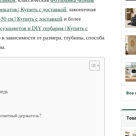
фикатов | Купить с доставкой
, лаконичная
50 см | Купить с доставкой
и более
сухоцветов и DIY гербария | Купить с
 в зависимости от размера, глубины, способа
ма.
редь
Все 
агнитный держатель?
Тов