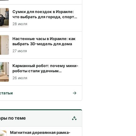
Сумки для поездок в Израиле:
что выбрать для города, спорта
и похода
28 июля
Настенные часы в Израиле: как
выбрать 3D-модель для дома
27 июля
Карманный робот: почему мини-
роботы стали удачным
подарком
26 июля
статьи
ары по теме
Магнитная деревянная рамка-