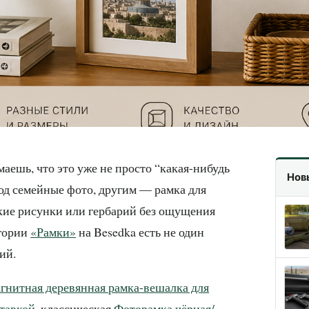
аешь, что это уже не просто “какая-нибудь
Нов
од семейные фото, другим — рамка для
ские рисунки или гербарий без ощущения
егории
«Рамки»
на Besedka есть не один
ий.
гнитная деревянная рамка-вешалка для
ставкой
, классическая
Фоторамка чёрная/