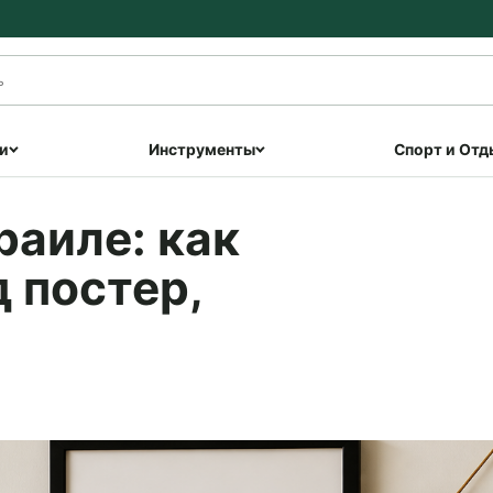
и
Инструменты
Спорт и Отд
раиле: как
 постер,