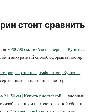
.
ории стоит сравнить
в 70/80/90 см, тик/сосна, чёрная | Купить с
той и аккуратный способ оформить постер
стеров, картин и сертификатов | Купить с
 сертификаты и настенные постеры в
а 21–50 см | Купить с доставкой
— удобный
ть изображения и не хочет сложной сборки.
ов и DIY гербария | Купить с доставкой
—