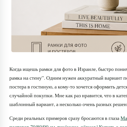
Когда ищешь рамки для фото в Израиле, быстро поним
рамка на стену”. Одним нужен аккуратный вариант п
постера в гостиную, а кому-то хочется оформить дет
случайной покупки. Мне как раз нравится, что в кат
шаблонный вариант, а несколько очень разных решен
Среди реальных примеров сразу бросаются в глаза
Ма
постеров 70/80/90 см, тик/сосна, чёрная | Купить с до