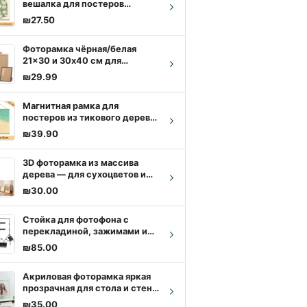
вешалка для постеров
70/80/90 см, тик/сосна,
₪
27.50
чёрная | Купить с доставкой
Фоторамка чёрная/белая
21x30 и 30x40 см для
постеров, картин и
₪
29.99
сертификатов | Купить с
доставкой
Магнитная рамка для
постеров из тикового дерева
21–50 см | Купить с
₪
39.90
доставкой
3D фоторамка из массива
дерева — для сухоцветов и
DIY гербария | Купить с
₪
30.00
доставкой
Стойка для фотофона с
перекладиной, зажимами и
сумкой для переноски |
₪
85.00
Купить с доставкой
Акриловая фоторамка яркая
прозрачная для стола и стены
| Купить с доставкой
₪
35.00