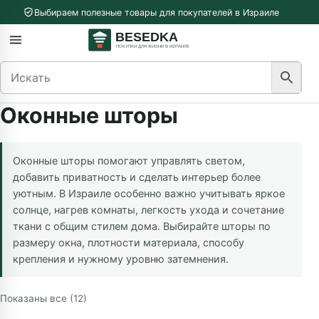
Перейти к содержимому
Выбираем полезные товары для покупателей в Израиле
меню
Открыть меню
Оконные шторы
Оконные шторы помогают управлять светом,
добавить приватность и сделать интерьер более
уютным. В Израиле особенно важно учитывать яркое
солнце, нагрев комнаты, легкость ухода и сочетание
ткани с общим стилем дома. Выбирайте шторы по
размеру окна, плотности материала, способу
крепления и нужному уровню затемнения.
Сортировка: самые недавние
Показаны все (12)