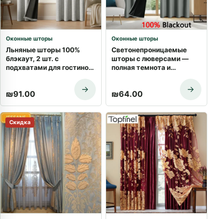
Оконные шторы
Оконные шторы
Льняные шторы 100%
Светонепроницаемые
блэкаут, 2 шт. с
шторы с люверсами —
подхватами для гостиной
полная темнота и
и спальни | Купить с
приватность | Купить с
доставкой
доставкой
₪
91.00
₪
64.00
Скидка