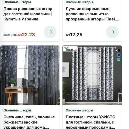
Оконные шторы
Оконные шторы
Пошив роскошных штор
Лучшие современные
для гостиной и спальни |
роскошные вышитые
Купить в Израиле
прозрачные шторы Finel
для гостиной, спальни,
кухни, тюлевые шторы,
Первоначальная цена составляла ₪39.90.
Текущая цена: ₪22.23.
₪
22.23
₪
12.25
портьеры, оконные
₪
39.90
украшения
Оконные шторы
Оконные шторы
Снежинка, тюль, оконные
Плотные шторы YokiSTG
рождественские
для гостиной, спальни, с
украшения для дома,
неровными полосками,