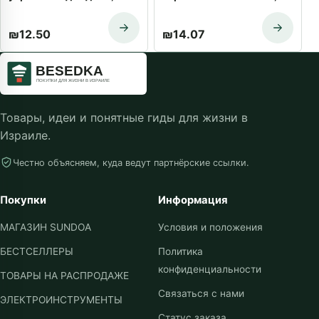
вуаль, драпировка,
термоузором,
ламбрекен, Новый год
декоративными шторами
₪
12.50
₪
14.07
2020
для окон, декоративными
шторами для дома
Товары, идеи и понятные гиды для жизни в
Израиле.
Честно объясняем, куда ведут партнёрские ссылки.
Покупки
Информация
МАГАЗИН SUNDOA
Условия и положения
БЕСТСЕЛЛЕРЫ
Политика
конфиденциальности
ТОВАРЫ НА РАСПРОДАЖЕ
Связаться с нами
ЭЛЕКТРОИНСТРУМЕНТЫ
Статус заказа