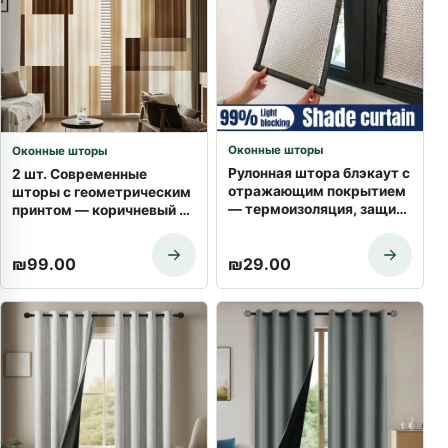
Оконные шторы
Оконные шторы
Рулонная штора блэкаут с
2 шт. Современные
отражающим покрытием
шторы с геометрическим
— термоизоляция, защита
принтом — коричневый и
от UV, без сверления |
бежевый, цветочный
Купить с доставкой
орнамент | Купить с
₪
99.00
₪
29.00
доставкой