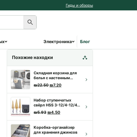
Гиды и обзоры
ых
Электроника
Блог
Похожие находки
Складная корзина для
белья с настенным
креплением | Купить с
Первоначальная цена составляла ₪22.50
Текущая цена: ₪7.20.
₪
22.50
₪
7.20
доставкой
Набор ступенчатых
свёрл HSS 3-12/4-12/4-
20 мм с титановым
Первоначальная цена составляла ₪5.93.
Текущая цена: ₪4.50.
₪
5.93
₪
4.50
покрытием, 3 шт. |
Купить с доставкой
Коробка-органайзер
для хранения джинсов