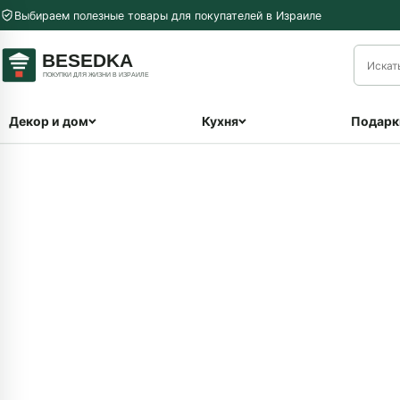
Перейти к содержимому
Выбираем полезные товары для покупателей в Израиле
меню
Декор и дом
Кухня
Подарк