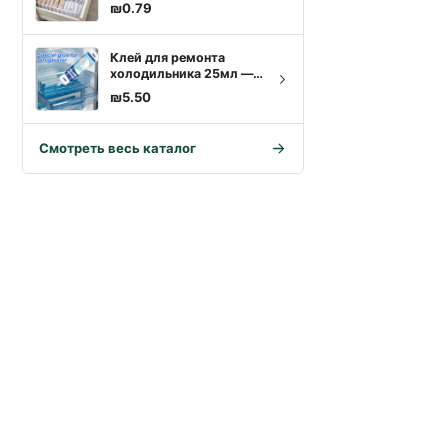
₪
0.79
Клей для ремонта
холодильника 25мл —
водостойкий,
₪
5.50
морозостойкий,
быстросохнущий |
Доставка по Израилю
Смотреть весь каталог