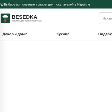
Перейти к содержимому
Выбираем полезные товары для покупателей в Израиле
меню
Декор и дом
Кухня
Подарк