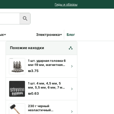
Гиды и обзоры
ых
Электроника
Блог
Похожие находки
1 шт. ударная головка 6
мм–19 мм, магнитная
отвертка с гайкой,
₪
3.75
набор шестигранных
ключей 1/4 дюйма,
адаптер для дрелей для
1 шт. 4 мм, 4,5 мм, 5
ударных дрелей и набор
мм, 5,5 мм, 6 мм, 7 мм,
головок
8 мм, 9 мм, 10 мм, 11
₪
0.63
мм, 12 мм, 13 мм, 14
мм, 1/4 дюйма,
торцевой ключ с
230 г черный
двухсторонним
неэластичный
креплением, ручной