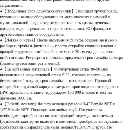
загрязнений. 
●【Продлевает срок службы сантехники】Защищает трубопровод, 
кухонное и ванное оборудование от механических примесей в 
муниципальной воде, которые могут засорять краны, душевые 
насадки, водонагреватели, стиральные машины, RO-фильтры и 
другое водосвязанное оборудование.
●【Лёгкая очистка】После насыщения фильтра осадком не нужно 
разбирать трубы и фитинги — просто откройте сливной клапан и 
вращайте двусторонний скребок не менее 30 секунд для очистки 
всей системы. Регулярная промывка продлевает срок службы фильтра 
(рекомендуется один раз в месяц).
●【Качественные материалы】Фильтрующая сетка 40–50 мкм 
выполнена из нержавеющей стали SUS, головка корпуса — из 
бессвинцовой латуни, срок службы — несколько лет. Прочный 
пищевой прозрачный корпус немецкого производства не содержит 
BPA, прошёл испытание гидроударом 150 000 циклов и тест на 
давление 1000 psi.
●【Гибкий монтаж】Фильтр оснащён резьбой 3/4″ Female NPT и 
1/2″ Female NPT. Подходит для любых труб. Покупателям 
необходимо приобрести соответствующий переходник отдельно 
(резьбовой адаптер не включён в комплект, приобретается отдельно в 
соответствии с характеристиками медных/PEX/CPVC труб). Не 