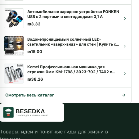
Похожие находки
Зарядное устройство UGREEN 65 Вт GaN Quick
Charge 4.0 3.0 Type C PD USB с быстрой
зарядкой QC 4.0 3.0 для iPhone 12 Pro Xiaomi
₪
22.64
Laptop
Автомобильное зарядное устройство FONKEN
USB с 2 портами и светодиодами 3,1 А
₪
3.33
Водонепроницаемый солнечный LED-
светильник «вверх-вниз» для стен | Купить с
доставкой
₪
15.00
Kemei Профессиональная машинка для
стрижки 0мм KM-1798 / 3023-702 / T402 с
зарядкой | Доставка по Израилю