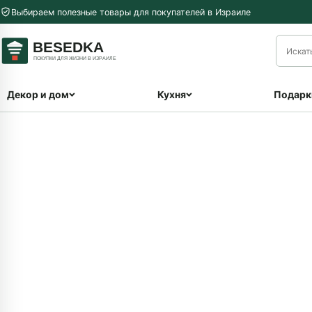
Перейти к содержимому
Выбираем полезные товары для покупателей в Израиле
меню
Декор и дом
Кухня
Подарк