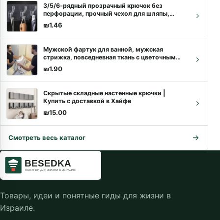
3/5/6-рядный прозрачный крючок без
перфорации, прочный чехол для шляпы,
вешалки для одежды, держатель-полотенец,
₪
1.46
стеллаж для хранения в ванной комнате
Мужской фартук для ванной, мужская
стрижка, повседневная ткань с цветочным
принтом, мужской фартук для бороды,
₪
1.90
бытовая химия, полки для хранения мужских
бород
Скрытые складные настенные крючки |
Купить с доставкой в Хайфе
₪
15.00
Смотреть весь каталог
Товары, идеи и понятные гиды для жизни в
Израиле.