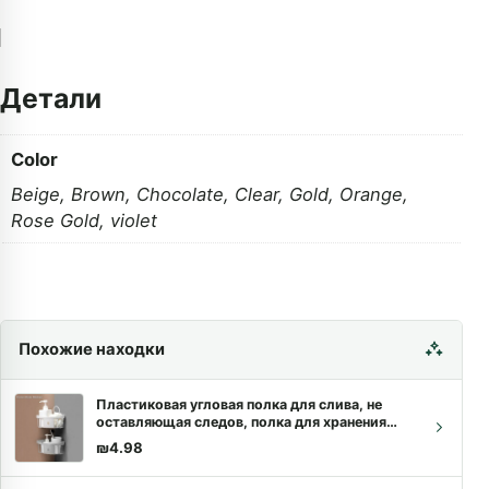
Детали
Color
Beige
,
Brown
,
Chocolate
,
Clear
,
Gold
,
Orange
,
Rose Gold
,
violet
Похожие находки
Пластиковая угловая полка для слива, не
оставляющая следов, полка для хранения
косметики в ванной, держатель для душа,
₪
4.98
кухонный органайзер, гаджеты для ванной