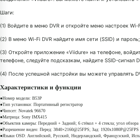
Шаги:
(1) Войдите в меню DVR и откройте меню настроек Wi-F
(2) В меню Wi-Fi DVR найдите имя сети (SSID) и пароль;
(3) Откройте приложение «Viidure» на телефоне, войди
телефоне, следуйте подсказкам, найдите SSID-сигнал 
(4) После успешной настройки вы можете управлять DV
Характеристики и функции
●Номер модели: B53P
●Тип установки: Портативный регистратор
●Чипсет: Novatek 96670
●Матрица: Sony IMX415
●Объектив камеры: Передний + Задний; 6 стёкол + 4 стекла; угол обзора 
●Разрешение видео: Перед: 3840×2160@25FPS; Зад: 1920x1080P@25FPS
●Языки OSD: Английский, Русский, Нидерландский, Французский, Испан