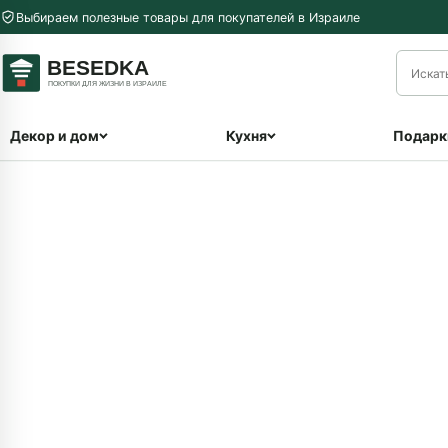
Перейти к содержимому
Выбираем полезные товары для покупателей в Израиле
меню
Декор и дом
Кухня
Подарк