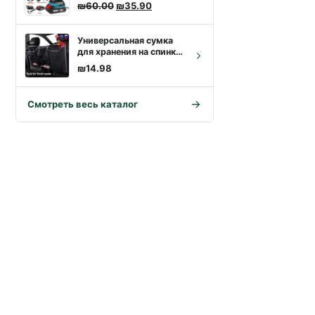
бесщёточный | Купить с
Первоначальная цена составляла ₪60.00
Текущая цена: ₪35.90.
₪
60.00
₪
35.90
доставкой
Универсальная сумка
для хранения на спинке
автомобильного
₪
14.98
кресла, сетчатый
мешок, для хранения,
для уборки, для авто,
Смотреть весь каталог
для питья,
инструментов,
органайзера,
аксессуаров,
предметов интерьера