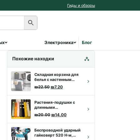
Гиды и обзоры
ых
Электроника
Блог
Похожие находки
Складная корзина для
белья с настенным
креплением | Купить с
Первоначальная цена составляла ₪22.50
Текущая цена: ₪7.20.
₪
22.50
₪
7.20
доставкой
Растения-подушки с
длинными
подушечками –
Первоначальная цена составляла ₪20.00
Текущая цена: ₪14.00.
₪
20.00
₪
14.00
Животные-подушки с
длинными
подушечками
Беспроводной ударный
гайковерт 520 Н·м,