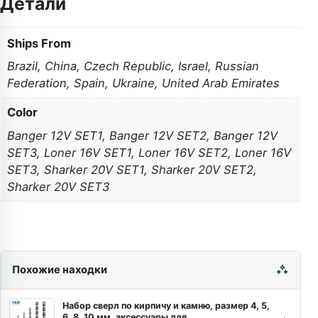
Детали
Ships From
Brazil
,
China
,
Czech Republic
,
Israel
,
Russian
Federation
,
Spain
,
Ukraine
,
United Arab Emirates
Color
Banger 12V SET1
,
Banger 12V SET2
,
Banger 12V
SET3
,
Loner 16V SET1
,
Loner 16V SET2
,
Loner 16V
SET3
,
Sharker 20V SET1
,
Sharker 20V SET2
,
Sharker 20V SET3
Похожие находки
Набор сверл по кирпичу и камню, размер 4, 5,
6, 8, 10 мм, аксессуары для