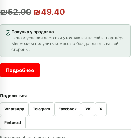
Первоначальная цена со
Текущая цена: ₪4
₪
52.00
₪
49.40
Покупка у продавца
Цена и условия доставки уточняются на сайте партнёра.
Мы можем получить комиссию без доплаты с вашей
стороны.
Подробнее
Поделиться
WhatsApp
Telegram
Facebook
VK
X
Pinterest
Категория:
Электроинструменты