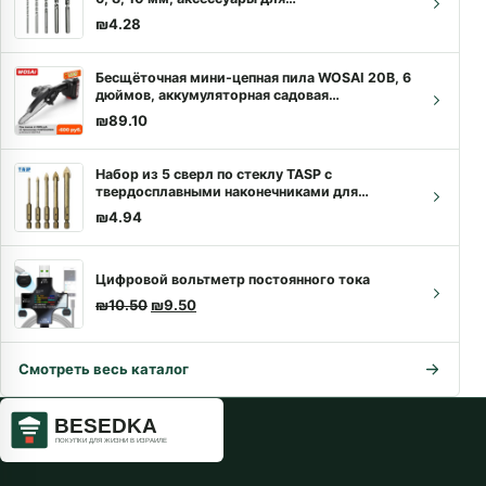
электроинструментов
₪
4.28
Бесщёточная мини-цепная пила WOSAI 20В, 6
дюймов, аккумуляторная садовая
электропила | Купить с доставкой
₪
89.10
Набор из 5 сверл по стеклу TASP с
твердосплавными наконечниками для
керамической плитки, шестигранный
₪
4.94
хвостовик 1/4 дюйма, аксессуары для
электроинструментов 3/4/6/8/10 мм.
Цифровой вольтметр постоянного тока
Первоначальная цена составляла ₪10.50.
Текущая цена: ₪9.50.
₪
10.50
₪
9.50
Смотреть весь каталог