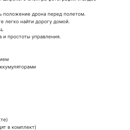
ь положение дрона перед полетом.
е легко найти дорогу домой.
ц.
 и простоты управления.
нием
 аккумуляторами
кте)
дят в комплект)