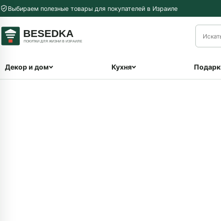
Перейти к содержимому
Выбираем полезные товары для покупателей в Израиле
меню
Декор и дом
Кухня
Подарк