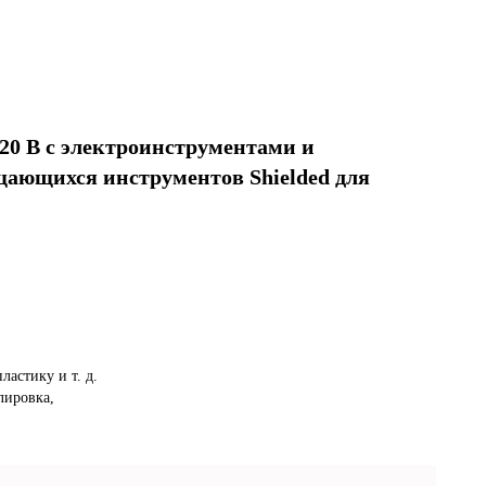
0 В с электроинструментами и
щающихся инструментов Shielded для
ластику и т. д.
лировка,