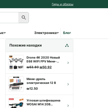
Гиды и обзоры
ых
Электроника
Блог
Похожие находки
Drone 4K 2020 Новый
E68 WIFI FPV Мини-
оставляла ₪45.00.
42.75.
дрон с широкоугольной
Первоначальная цена составляла ₪53.60
Текущая цена: ₪50.92.
₪
53.60
₪
50.92
HD 4K 1080P камерой,
режимом удержания
высоты,
Мини-дрель
радиоуправляемый
электрическая 12 В
складной квадрокоптер
₪
12.50
Угловая шлифмашина
WOSAI M14 20В