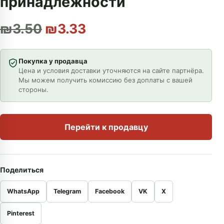
принадлежности
Первоначальная цена сост
Текущая цена: ₪3.33
₪
3.50
₪
3.33
Покупка у продавца
Цена и условия доставки уточняются на сайте партнёра.
Мы можем получить комиссию без доплаты с вашей
стороны.
Перейти к продавцу
Поделиться
WhatsApp
Telegram
Facebook
VK
X
Pinterest