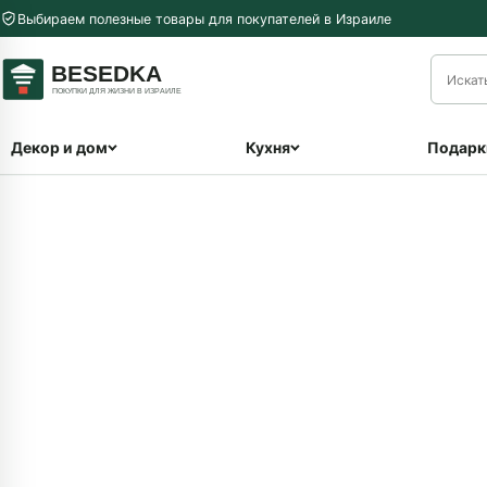
Перейти к содержимому
Выбираем полезные товары для покупателей в Израиле
меню
Декор и дом
Кухня
Подарк