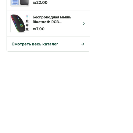
Высокоскоростной
₪
22.00
внешний SSD
Беспроводная мышь
Bluetooth RGB
перезаряжаемая мышь
₪
7.90
Беспроводная
компьютерная
бесшумная мышь со
Смотреть весь каталог
светодиодной панелью
эргономичная игровая
мышь для ноутбука ПК