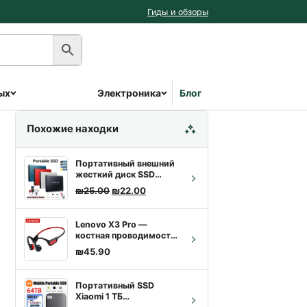
Гиды и обзоры
ых
Электроника
Блог
Похожие находки
Портативный внешний
жесткий диск SSD
512G-4T
Первоначальная цена составляла ₪25.00
Текущая цена: ₪22.00.
₪
25.00
₪
22.00
Lenovo X3 Pro —
костная проводимость,
Bluetooth 5.3, IPX5,
₪
45.90
спорт | Купить с
доставкой
Портативный SSD
Xiaomi 1 ТБ