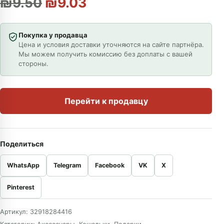
Первоначальная цена сост
Текущая цена: ₪9.0
₪
9.50
₪
9.03
Покупка у продавца
Цена и условия доставки уточняются на сайте партнёра.
Мы можем получить комиссию без доплаты с вашей
стороны.
Перейти к продавцу
Поделиться
WhatsApp
Telegram
Facebook
VK
X
Pinterest
Артикул:
32918284416