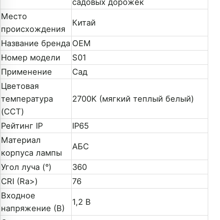
садовых дорожек
Место
Китай
происхождения
Название бренда
OEM
Номер модели
S01
Применение
Сад
Цветовая
температура
2700K (мягкий теплый белый)
(CCT)
Рейтинг IP
IP65
Материал
АБС
корпуса лампы
Угол луча (°)
360
CRI (Ra>)
76
Входное
1,2 В
напряжение (В)