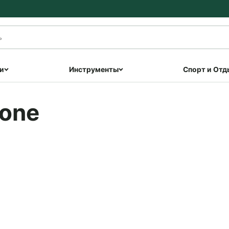
и
Инструменты
Спорт и Отд
rone