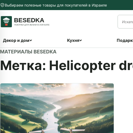
Перейти к содержимому
Выбираем полезные товары для покупателей в Израиле
меню
Декор и дом
Кухня
Подарк
МАТЕРИАЛЫ BESEDKA
Метка:
Helicopter d