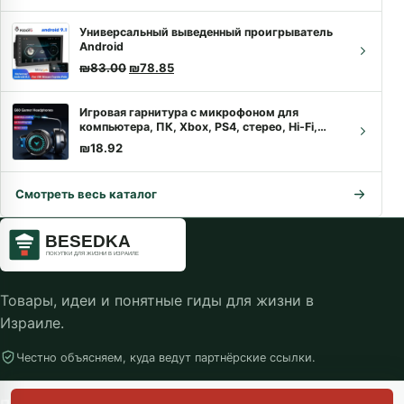
Универсальный выведенный проигрыватель
Android
Первоначальная цена составляла ₪83.00.
Текущая цена: ₪78.85.
₪
83.00
₪
78.85
Игровая гарнитура с микрофоном для
компьютера, ПК, Xbox, PS4, стерео, Hi-Fi,
стереозвук
₪
18.92
Смотреть весь каталог
Товары, идеи и понятные гиды для жизни в
Израиле.
Честно объясняем, куда ведут партнёрские ссылки.