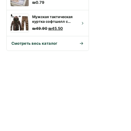
₪
0.79
Мужская тактическая
куртка софтшелл с
тавляла ₪1.43.
.
камуфляжным принтом
Первоначальная цена составляла ₪49.90
Текущая цена: ₪45.50.
₪
49.90
₪
45.50
— камуфляж для
активного отдыха
Смотреть весь каталог