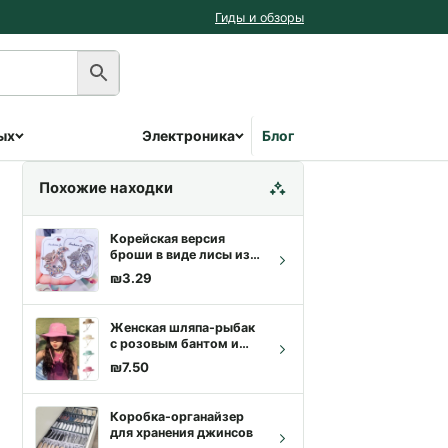
Гиды и обзоры
ых
Электроника
Блог
Похожие находки
Корейская версия
броши в виде лисы из
циркона для женщин,
₪
3.29
модного свитера,
пальто, шапки, шарфа,
одежды, аксессуаров,
Женская шляпа-рыбак
роскошных украшений
с розовым бантом и
для банкета
солнечным эффектом
₪
7.50
Коробка-органайзер
для хранения джинсов