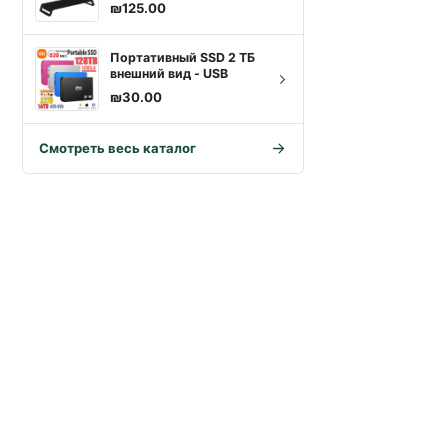
портами и
₪
125.00
органайзером для
клавиатуры | Купить с
доставкой
Портативный SSD 2 ТБ
внешний вид - USB
₪
30.00
Смотреть весь каталог