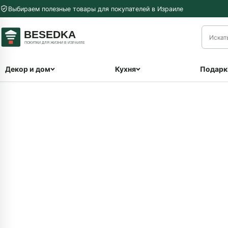
Перейти к содержимому
Выбираем полезные товары для покупателей в Израиле
меню
Декор и дом
Кухня
Подарк