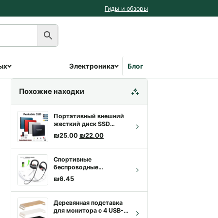
Гиды и обзоры
ых
Электроника
Блог
Похожие находки
Портативный внешний
жесткий диск SSD
512G-4T
Первоначальная цена составляла ₪25.00
Текущая цена: ₪22.00.
₪
25.00
₪
22.00
Спортивные
беспроводные
наушники Bluetooth,
₪
6.45
стереогарнитура K98
K100, беспроводные
наушники Hi-Fi Bass
Деревянная подставка
Hands-Free с
для монитора с 4 USB-
микрофоном