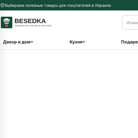
Перейти к содержимому
Выбираем полезные товары для покупателей в Израиле
меню
Декор и дом
Кухня
Подарк