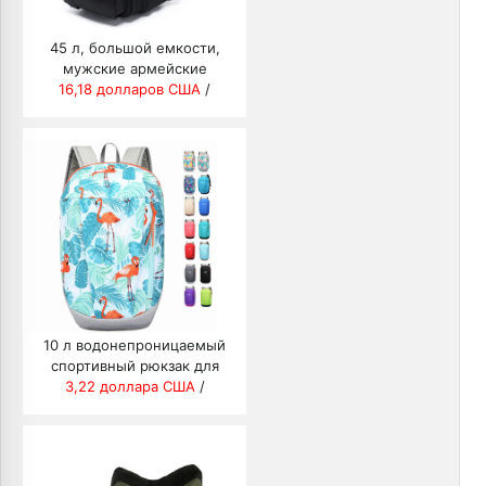
45 л, большой емкости,
мужские армейские
тактические рюкзаки,
16,18 долларов США
/
военные штурмовые сумки,
походный рюкзак 3P EDC
Molle для треккинга,
кемпинга, охоты
10 л водонепроницаемый
спортивный рюкзак для
мужчин и женщин, легкий
3,22 доллара США
/
походный рюкзак,
дорожная сумка для
ноутбука, походные
рюкзаки, школьная сумка