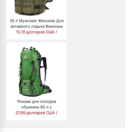
35 л Мужские Женские Для
активного отдыха Военные
Армейские Тактический
15,19 долларов США
/
рюкзак, походный,
спортивный,
туристический, рюкзаки,
кемпинг, походы, рыбалка,
сумки
Рюкзак для походов
объемом 60 л с
27,99 долларов США
дождевиком,
/
водонепроницаемый,
альпинистский, походный,
рюкзак с системой