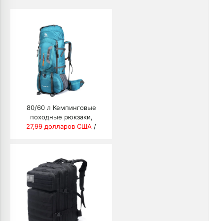
80/60 л Кемпинговые
походные рюкзаки,
большой рюкзак для отдыха
27,99 долларов США
/
на природе, нейлон
Сверхлегкая спортивная
дорожная сумка из
алюминиевого сплава, 1,65
кг