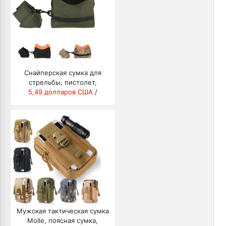
для подростка
Снайперская сумка для
стрельбы, пистолет,
передняя и задняя части
5,49 долларов США
/
Стойка для мишени из
мешка, опора для винтовки,
скамья для мешков с
песком, незаполненная, для
улицы, подставка для
охотничьего ружья с
поводком
Мужская тактическая сумка
Molle, поясная сумка,