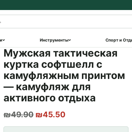
и
Инструменты
Спорт и Отд
Мужская тактическая
куртка софтшелл с
камуфляжным принтом
— камуфляж для
активного отдыха
Первоначальная цена с
Текущая цена: ₪
₪
49.90
₪
45.50