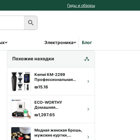
Гиды и обзоры
ых
Электроника
Блог
Похожие находки
Kemei KM-2299
Профессиональная
машинка для стрижки
₪
15.16
1200mAh USB |
Доставка по Израилю
ECO-WORTHY
Домашняя
электростанция 48V
₪
1,297.65
100Ah LiFePO4 +
оставляла ₪49.90.
45.50.
инвертор 5кВт |
Доставка по Израилю
Модная женская брошь,
мужские куртки,