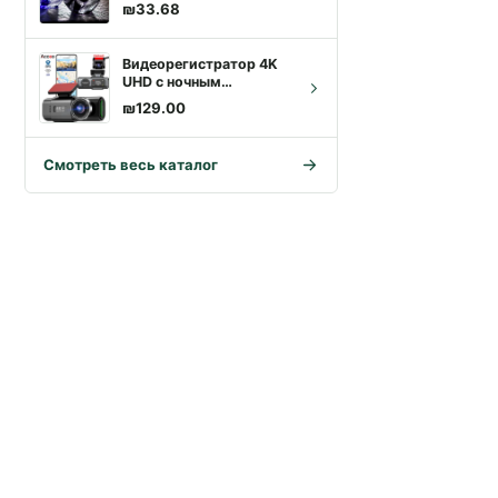
фиолетовый хрусталь с
₪
33.68
узором перьев, 330мл |
Купить с доставкой
Видеорегистратор 4K
UHD с ночным
видением, Wi-Fi и GPS,
₪
129.00
парковка 24ч |
Доставка по Израилю
Смотреть весь каталог