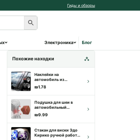
Гиды и обзоры
ых
Электроника
Блог
Похожие находки
Наклейки на
автомобиль из
наноуглеродного
₪
1.78
волокна
Подушка для шеи в
автомобильный
подголовник
₪
9.99
Стакан для виски Эдо
Кирико ручной работы,