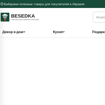
Перейти к содержимому
Выбираем полезные товары для покупателей в Израиле
меню
Декор и дом
Кухня
Подарк