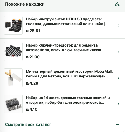
Похожие находки
Набор инструментов DEKO 53 предмета:
головки, динамометрический ключ, кейс |
Купить с доставкой в Хайфе
₪
28.81
Набор ключей-трещоток для ремонта
автомобиля, ключ-ключ, гаечные ключи,
универсальный гаечный ключ, инструмент для
₪
21.00
ремонта автомобиля, набор ключей для
автомобиля.
Миниатюрный цементный мастерок MeterMall,
кельма для бетона, ковш из нержавеющей
стали, кельма для отделки бетона,
₪
4.28
строительные инструменты
Набор из 14 шестигранных гаечных ключей и
отверток, набор бит для электрической
отвертки, ручные инструменты без
₪
4.10
магнитного адаптера для электропривода
Смотреть весь каталог