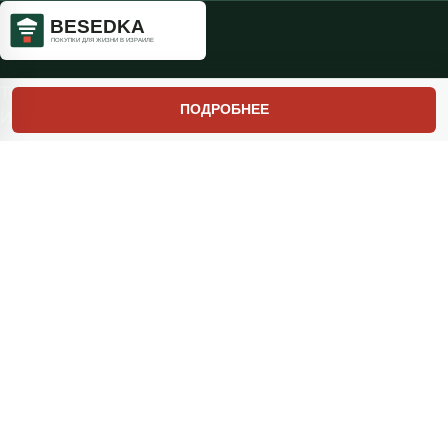
Товары, идеи и понятные гиды для жизни в
ПОДРОБНЕЕ
Израиле.
Честно объясняем, куда ведут партнёрские ссылки.
Покупки
Информация
МАГАЗИН SUNDOA
Условия и положения
БЕСТСЕЛЛЕРЫ
Политика
конфиденциальности
ТОВАРЫ НА РАСПРОДАЖЕ
Связаться с нами
ЭЛЕКТРОИНСТРУМЕНТЫ
Статус заказа
ПОДАРКИ
Читайте