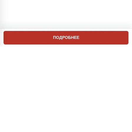
EMS, DHL, FEDEX, UPS доступны со скидкой.
ПОДРОБНЕЕ
Ваш заказ будет отправлен с помощью метода
доставки продавца без номера отслеживания,
и вы получите свой
39-60
товар в течение
дней, пожалуйста,
терпеливо ждите свою посылку.
Если вам нужен номер отслеживания,
пожалуйста, оплатите China Register Air Post
Mail стоимость.
Переезд, быстрая доставка EMS, DHL,
FEDEX