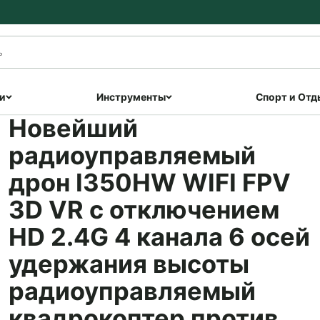
и
Инструменты
Спорт и Отд
Новейший
радиоуправляемый
дрон I350HW WIFI FPV
3D VR с отключением
HD 2.4G 4 канала 6 осей
удержания высоты
радиоуправляемый
квадрокоптер против