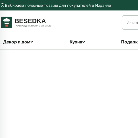
Перейти к содержимому
Выбираем полезные товары для покупателей в Израиле
меню
Декор и дом
Кухня
Подарк