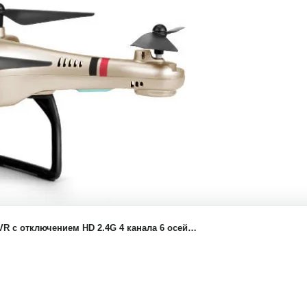
 с отключением HD 2.4G 4 канала 6 осей
отив U919A X5UW