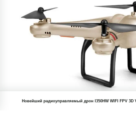
Новейший радиоуправляемый дрон I350HW WIFI FPV 3D VR
удержания высоты радиоуправляемый квадрокоптер пр