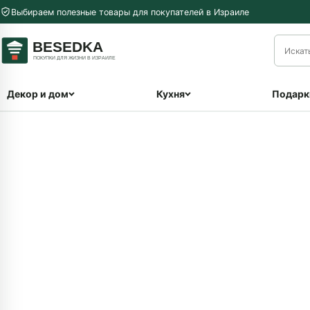
Перейти к содержимому
Выбираем полезные товары для покупателей в Израиле
меню
Декор и дом
Кухня
Подарк