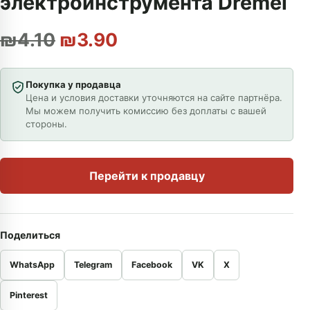
электроинструмента Dremel
Первоначальная цена сост
Текущая цена: ₪3.90
₪
4.10
₪
3.90
Покупка у продавца
Цена и условия доставки уточняются на сайте партнёра.
Мы можем получить комиссию без доплаты с вашей
стороны.
Перейти к продавцу
Поделиться
WhatsApp
Telegram
Facebook
VK
X
Pinterest