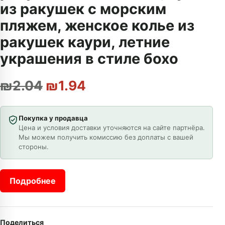
из ракушек с морским
пляжем, женское колье из
ракушек каури, летние
украшения в стиле бохо
Первоначальная цена сос
Текущая цена: ₪1.94
₪
2.04
₪
1.94
Покупка у продавца
Цена и условия доставки уточняются на сайте партнёра.
Мы можем получить комиссию без доплаты с вашей
стороны.
Подробнее
Поделиться