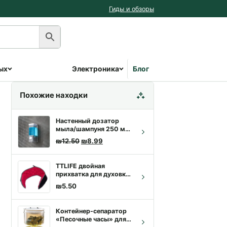
Гиды и обзоры
ых
Электроника
Блог
Похожие находки
Настенный дозатор
мыла/шампуня 250 мл,
прозрачный | Купить с
Первоначальная цена составляла ₪12.50.
Текущая цена: ₪8.99.
₪
12.50
₪
8.99
доставкой в Хайфе
TTLIFE двойная
прихватка для духовки,
утолщенный
₪
5.50
силиконовый
нескользящий
держатель для
Контейнер-сепаратор
кастрюль с широким
«Песочные часы» для
радиусом действия,