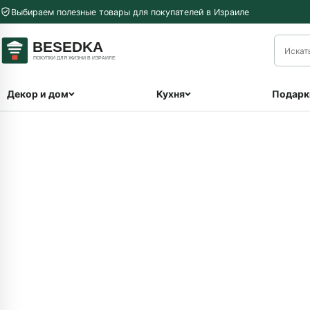
Перейти к содержимому
Выбираем полезные товары для покупателей в Израиле
меню
Декор и дом
Кухня
Подарк