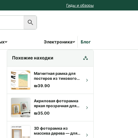
Гиды и обзоры
ых
Электроника
Блог
Похожие находки
Магнитная рамка для
постеров из тикового
дерева 21–50 см |
₪
39.90
Купить с доставкой
Акриловая фоторамка
яркая прозрачная для
стола и стены | Купить
₪
35.00
с доставкой
3D фоторамка из
массива дерева — для