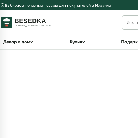
Перейти к содержимому
Выбираем полезные товары для покупателей в Израиле
меню
Декор и дом
Кухня
Подарк