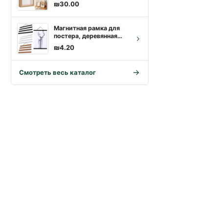
сухоцветов и DIY
₪
30.00
гербария | Купить с
доставкой
Магнитная рамка для
постера, деревянная
настенная фотокартина,
₪
4.20
вешалка для постера,
держатель для постера,
подвесные свитки,
Смотреть весь каталог
рамка для украшения
стены дома 21-50 см