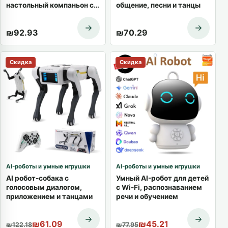
настольный компаньон с
общение, песни и танцы
общением и танцами
₪
92.93
₪
70.29
Скидка
Скидка
AI-роботы и умные игрушки
AI-роботы и умные игрушки
AI робот-собака с
Умный AI-робот для детей
голосовым диалогом,
с Wi-Fi, распознаванием
приложением и танцами
речи и обучением
Первоначальная цена составляла ₪122.18.
Текущая цена: ₪61.09.
Первоначальная цена сост
Текущая цена: ₪45.21.
₪
61.09
₪
45.21
₪
122.18
₪
77.95