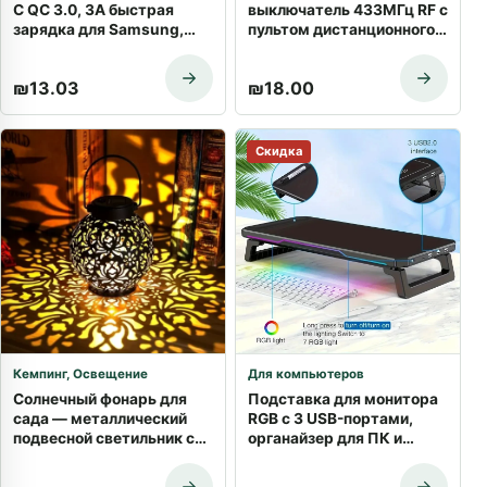
C QC 3.0, 3A быстрая
выключатель 433МГц RF с
зарядка для Samsung,
пультом дистанционного
Huawei, Xiaomi | Купить с
управления для
доставкой
освещения | Купить с
₪
13.03
₪
18.00
доставкой
Скидка
Кемпинг
,
Освещение
Для компьютеров
Солнечный фонарь для
Подставка для монитора
сада — металлический
RGB с 3 USB-портами,
подвесной светильник с
органайзер для ПК и
проекцией | Купить в
ноутбуков
Израиле