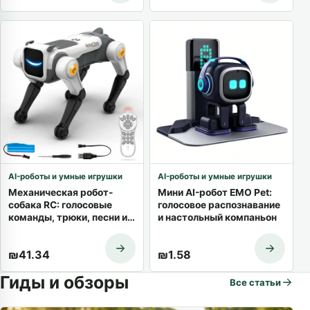
AI-роботы и умные игрушки
AI-роботы и умные игрушки
Механическая робот-
Мини AI-робот EMO Pet:
собака RC: голосовые
голосовое распознавание
команды, трюки, песни и
и настольный компаньон
танцы
₪
41.34
₪
1.58
Гиды и обзоры
Все статьи