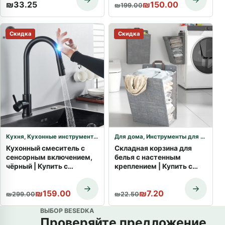
Первоначальная цена сост
Текущая цена: ₪150.00.
₪
33.25
₪
150.00
₪
199.00
Скидка
Скидка
Кухня
,
Кухонные инструменты и приборы
Для дома
,
Инструменты для лайфхаков
Кухонный смеситель с
Складная корзина для
сенсорным включением,
белья с настенным
чёрный | Купить с
креплением | Купить с
доставкой
доставкой
Первоначальная цена составляла ₪299.00.
Текущая цена: ₪159.00.
Первоначальная цена сост
Текущая цена: ₪7.20.
₪
159.00
₪
7.20
₪
299.00
₪
22.50
ВЫБОР BESEDKA
Проверяйте предложение