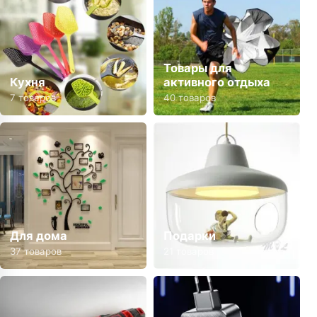
Товары для
Кухня
активного отдыха
7 товаров
40 товаров
Для дома
Подарки
37 товаров
21 товаров