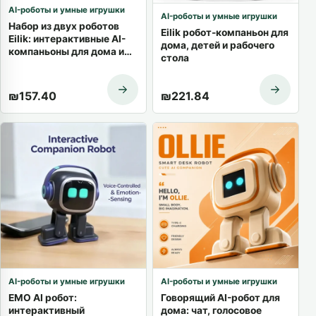
AI-роботы и умные игрушки
AI-роботы и умные игрушки
Набор из двух роботов
Eilik робот-компаньон для
Eilik: интерактивные AI-
дома, детей и рабочего
компаньоны для дома и
стола
подарка
₪
157.40
₪
221.84
AI-роботы и умные игрушки
AI-роботы и умные игрушки
EMO AI робот:
Говорящий AI-робот для
интерактивный
дома: чат, голосовое